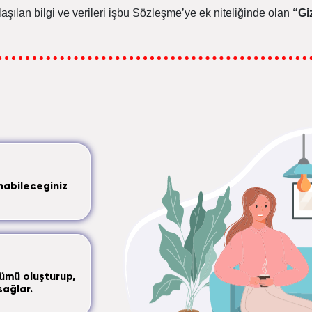
laşılan bilgi ve verileri işbu Sözleşme’ye ek niteliğinde olan
“Giz
nabileceginiz
ümü oluşturup,
sağlar.