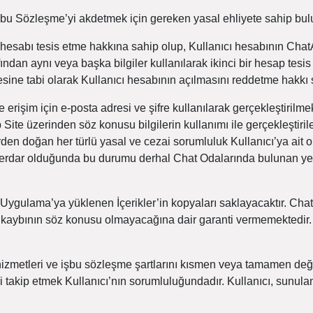
işbu Sözleşme’yi akdetmek için gereken yasal ehliyete sahip b
ı hesabı tesis etme hakkına sahip olup, Kullanıcı hesabının Cha
fından aynı veya başka bilgiler kullanılarak ikinci bir hesap tesi
ne tabi olarak Kullanıcı hesabının açılmasını reddetme hakkı s
erişim için e-posta adresi ve şifre kullanılarak gerçekleştirilmekt
te üzerinden söz konusu bilgilerin kullanımı ile gerçekleştirilen
rden doğan her türlü yasal ve cezai sorumluluk Kullanıcı’ya ait ola
berdar olduğunda bu durumu derhal Chat Odalarında bulunan ye
Uygulama’ya yüklenen İçerikler’in kopyaları saklayacaktır. Chat
’in kaybının söz konusu olmayacağına dair garanti vermemektedir
zmetleri ve işbu sözleşme şartlarını kısmen veya tamamen değişti
ikleri takip etmek Kullanıcı’nın sorumluluğundadır. Kullanıcı, su