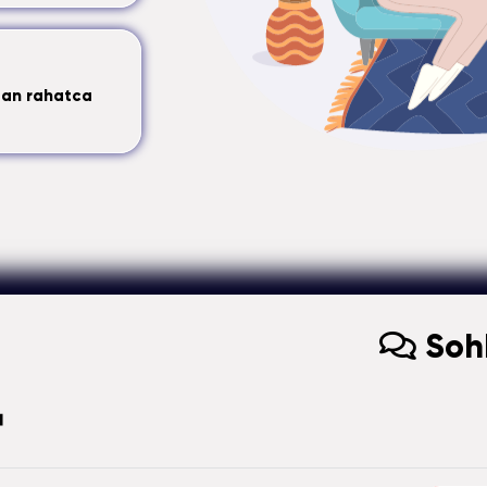
dan rahatca
Sohb