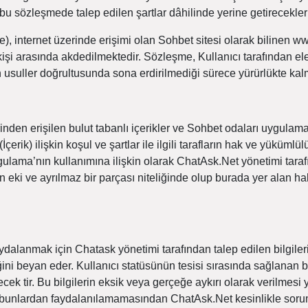
bu sözleşmede talep edilen şartlar dâhilinde yerine getirecekler
, internet üzerinde erişimi olan Sohbet sitesi olarak bilinen 
 kişi arasında akdedilmektedir. Sözleşme, Kullanıcı tarafından el
en usuller doğrultusunda sona erdirilmediği sürece yürürlükte k
rinden erişilen bulut tabanlı içerikler ve Sohbet odaları uygul
İçerik) ilişkin koşul ve şartlar ile ilgili tarafların hak ve yüküml
ulama’nın kullanımına ilişkin olarak ChatAsk.Net yönetimi taraf
n eki ve ayrılmaz bir parçası niteliğinde olup burada yer alan hak
dalanmak için Chatask yönetimi tarafından talep edilen bilgiler
ni beyan eder. Kullanıcı statüsünün tesisi sırasında sağlanan bi
ecek tir. Bu bilgilerin eksik veya gerçeğe aykırı olarak verilmes
nlardan faydalanılamamasından ChatAsk.Net kesinlikle soruml