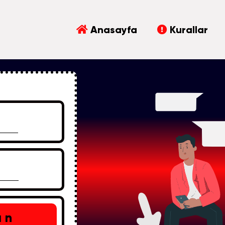
Anasayfa
Kurallar
an