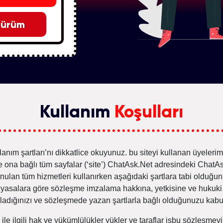
Sürüm
Kullanım
Koşulları
lanım şartları’nı dikkatlice okuyunuz. bu siteyi kullanan üyelerim
e ona bağlı tüm sayfalar (‘site’) ChatAsk.Net adresindeki ChatAs
de sunulan tüm hizmetleri kullanırken aşağıdaki şartlara tabi oldu
asalara göre sözleşme imzalama hakkına, yetkisine ve hukuki e
ığınızı ve sözleşmede yazan şartlarla bağlı olduğunuzu kabul e
le ilgili hak ve yükümlülükler yükler ve taraflar işbu sözleşmey